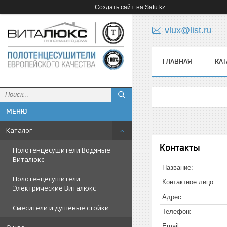
Создать сайт
на Satu.kz
vlux@list.ru
ГЛАВНАЯ
КАТ
ᅠ
Каталог
Контакты
Полотенцесушители Водяные
Виталюкс
Полотенцесушители
Электрические Виталюкс
Смесители и душевые стойки