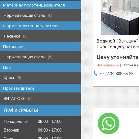
Материал полотенцесушителя
Нержавеющая сталь
6
Форма полотенцесушителя
Лесенка
6
Водяной "Венеция" 
Полотенцесушител
Покрытие
Цену уточняйте
Нержавеющая сталь
6
Нет в наличии
Оптом и в
Цвет
+7 (778) 808-55-25
Хром
6
Производитель
ВИТАЛЮКС
6
ГРАФИК РАБОТЫ
Понедельник
09:00
17:00
Вторник
09:00
17:00
Среда
09:00
17:00