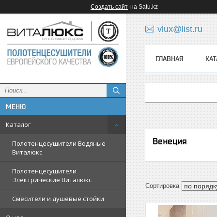
Создать сайт
на Satu.kz
vlux@list.ru
ГЛАВНАЯ
КАТ
ᅠ
Каталог
Венеция
Полотенцесушители Водяные
Виталюкс
Полотенцесушители
Электрические Виталюкс
Смесители и душевые стойки