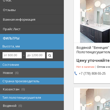
О нас
Отзывы
Важная информация
Прайс Лист
ФИЛЬТРЫ
Высота, мм
Водяной "Венеция" 
Полотенцесушител
Цену уточняйте
Состояние
Нет в наличии
Оптом и в
Новое
6
+7 (778) 808-55-25
Страна производитель
Казахстан
6
Тип полотенцесушителя
Водяной
6