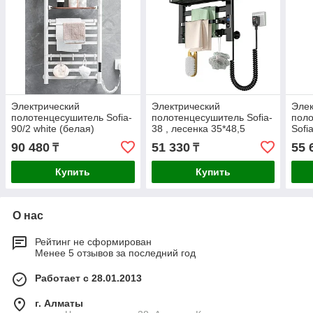
Электрический
Электрический
Элек
полотенцесушитель Sofia-
полотенцесушитель Sofia-
пол
90/2 white (белая)
38 , лесенка 35*48,5
Sofi
см.Белый
90 480
51 330
55 
₸
₸
Купить
Купить
О нас
Рейтинг не сформирован
Менее 5 отзывов за последний год
Работает с 28.01.2013
г. Алматы