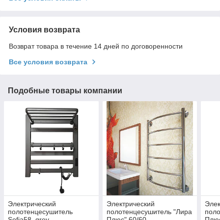
Условия возврата
Возврат товара в течение 14 дней по договоренности
Все условия возврата
Подобные товары компании
Электрический
Электрический
Элек
полотенцесушитель
полотенцесушитель "Лира
поло
Sofia58_grey
Плюс" 60/60
Плюс