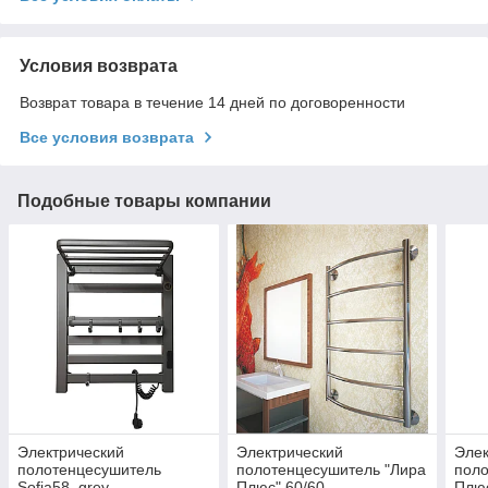
Условия возврата
Возврат товара в течение 14 дней по договоренности
Все условия возврата
Подобные товары компании
Электрический
Электрический
Элек
полотенцесушитель
полотенцесушитель "Лира
поло
Sofia58_grey
Плюс" 60/60
Плюс