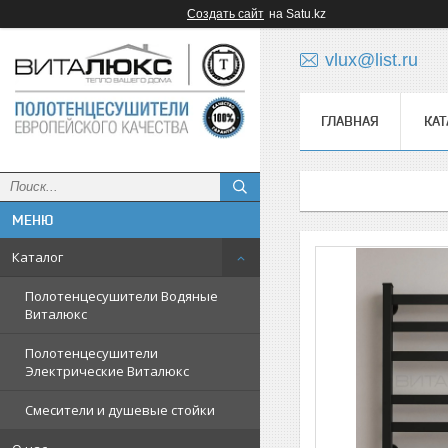
Создать сайт
на Satu.kz
vlux@list.ru
ГЛАВНАЯ
КАТ
ᅠ
Каталог
Полотенцесушители Водяные
Виталюкс
Полотенцесушители
Электрические Виталюкс
Смесители и душевые стойки