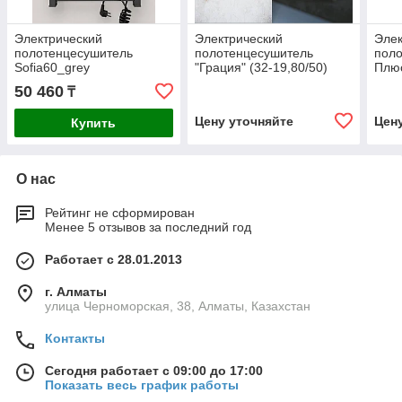
Электрический
Электрический
Элек
полотенцесушитель
полотенцесушитель
поло
Sofia60_grey
"Грация" (32-19,80/50)
Плюс
50 460
₸
Цену уточняйте
Цен
Купить
О нас
Рейтинг не сформирован
Менее 5 отзывов за последний год
Работает с 28.01.2013
г. Алматы
улица Черноморская, 38, Алматы, Казахстан
Контакты
Сегодня работает с 09:00 до 17:00
Показать весь график работы