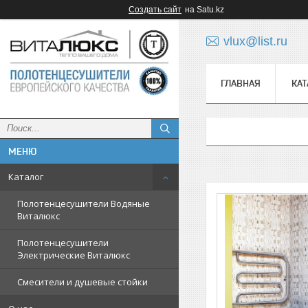
Создать сайт
на Satu.kz
vlux@list.ru
ГЛАВНАЯ
КАТ
ᅠ
Каталог
Полотенцесушители Водяные
Виталюкс
Полотенцесушители
Электрические Виталюкс
Смесители и душевые стойки