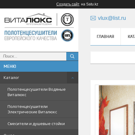
Создать сайт
на Satu.kz
vlux@list.ru
ГЛАВНАЯ
КАТ
ᅠ
Каталог
Полотенцесушители Водяные
Виталюкс
Полотенцесушители
Электрические Виталюкс
Смесители и душевые стойки