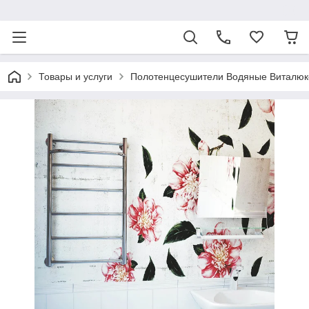
ᅠ
Товары и услуги
Полотенцесушители Водяные Виталюк