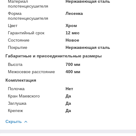
Материал
Нержавеющая сталь
полотенцесушителя
Форма
Лесенка
полотенцесушителя
Цвет
Хром
Гарантийный срок
12 мес
Состояние
Новое
Покрытие
Нержавеющая сталь
Габаритные и присоединительные размеры
Высота
700 мм
Межосевое расстояние
400 мм
Комплектация
Полочка
Нет
Кран Маевского
Да
Заглушка
Да
Крепеж
Да
Скрыть