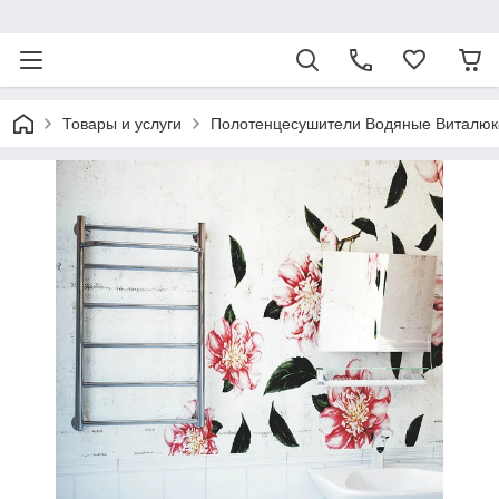
ᅠ
Товары и услуги
Полотенцесушители Водяные Виталюк