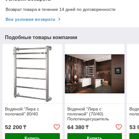
Возврат товара в течение 14 дней по договоренности
Все условия возврата
Подобные товары компании
Водяной "Лира с
Водяной "Лира с
Водя
полочкой" 80/40
полочкой" (70/40)
поло
Полотенцесушитель
белый цвет
52 200
64 380
53 
₸
₸
Купить
Купить