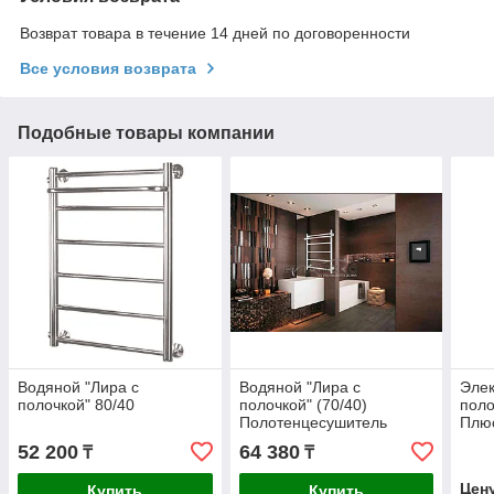
Возврат товара в течение 14 дней по договоренности
Все условия возврата
Подобные товары компании
Водяной "Лира с
Водяной "Лира с
Элек
полочкой" 80/40
полочкой" (70/40)
поло
Полотенцесушитель
Плюс
белый цвет
52 200
64 380
₸
₸
Цен
Купить
Купить