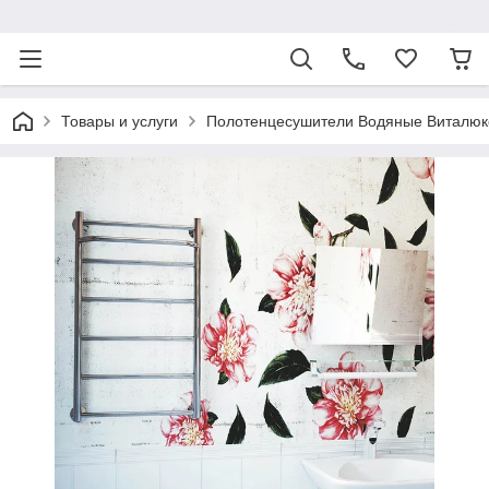
ᅠ
Товары и услуги
Полотенцесушители Водяные Виталюк