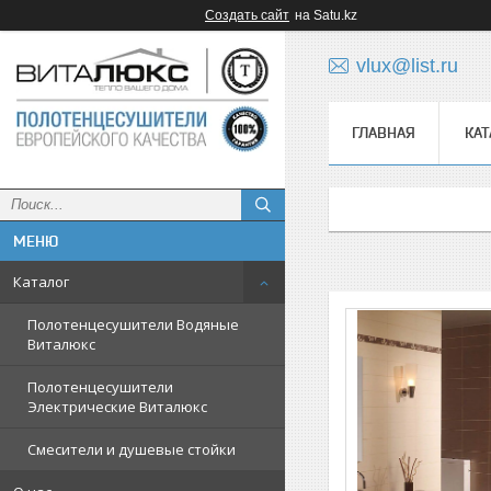
Создать сайт
на Satu.kz
vlux@list.ru
ГЛАВНАЯ
КАТ
ᅠ
Каталог
Полотенцесушители Водяные
Виталюкс
Полотенцесушители
Электрические Виталюкс
Смесители и душевые стойки