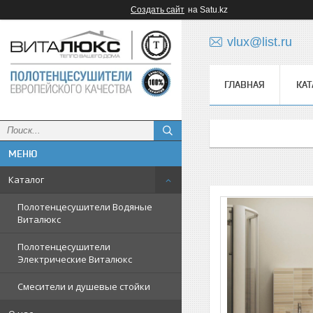
Создать сайт
на Satu.kz
vlux@list.ru
ГЛАВНАЯ
КАТ
ᅠ
Каталог
Полотенцесушители Водяные
Виталюкс
Полотенцесушители
Электрические Виталюкс
Смесители и душевые стойки