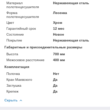
Материал
Нержавеющая сталь
полотенцесушителя
Форма
Лесенка
полотенцесушителя
Цвет
Хром
Гарантийный срок
12 мес
Состояние
Новое
Покрытие
Нержавеющая сталь
Габаритные и присоединительные размеры
Высота
700 мм
Межосевое расстояние
400 мм
Комплектация
Полочка
Нет
Кран Маевского
Да
Заглушка
Да
Крепеж
Да
Скрыть