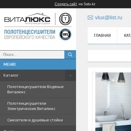
Создать сайт
на Satu.kz
vlux@list.ru
ГЛАВНАЯ
КАТ
ᅠ
Каталог
Полотенцесушители Водяные
Виталюкс
Полотенцесушители
Электрические Виталюкс
Смесители и душевые стойки