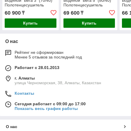
Водяной "Вега 3" (70/40)
Водяной "Вега 5" (80/40)
Водя
Полотенцесушитель
Полотенцесушитель
Пол
60 900
69 600
66 
₸
₸
Купить
Купить
О нас
Рейтинг не сформирован
Менее 5 отзывов за последний год
Работает с 28.01.2013
г. Алматы
улица Черноморская, 38, Алматы, Казахстан
Контакты
Сегодня работает с 09:00 до 17:00
Показать весь график работы
О нас