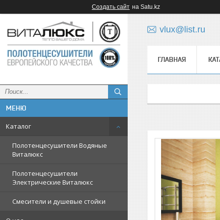
Создать сайт
на Satu.kz
vlux@list.ru
ГЛАВНАЯ
КАТ
ᅠ
Каталог
Полотенцесушители Водяные
Виталюкс
Полотенцесушители
Электрические Виталюкс
Смесители и душевые стойки