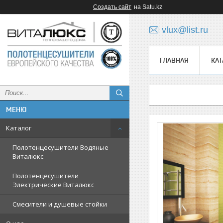
Создать сайт
на Satu.kz
vlux@list.ru
ГЛАВНАЯ
КАТ
ᅠ
Каталог
Полотенцесушители Водяные
Виталюкс
Полотенцесушители
Электрические Виталюкс
Смесители и душевые стойки