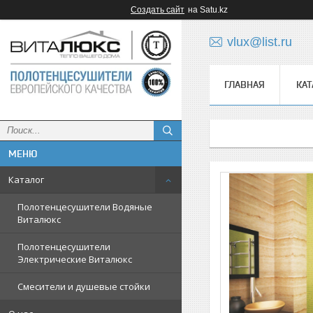
Создать сайт
на Satu.kz
vlux@list.ru
ГЛАВНАЯ
КАТ
ᅠ
Каталог
Полотенцесушители Водяные
Виталюкс
Полотенцесушители
Электрические Виталюкс
Смесители и душевые стойки